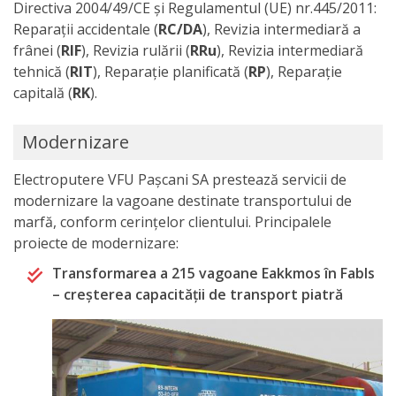
Directiva 2004/49/CE și Regulamentul (UE) nr.445/2011:
Reparații accidentale (
RC/DA
), Revizia intermediară a
frânei (
RIF
), Revizia rulării (
RRu
), Revizia intermediară
tehnică (
RIT
), Reparație planificată (
RP
), Reparație
capitală (
RK
).
Modernizare
Electroputere VFU Pașcani SA prestează servicii de
modernizare la vagoane destinate transportului de
marfă, conform cerințelor clientului. Principalele
proiecte de modernizare:
Transformarea a 215 vagoane Eakkmos în Fabls
– creșterea capacității de transport piatră